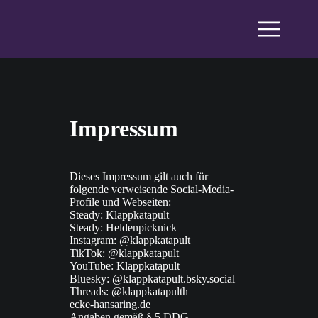
Impressum
Dieses Impressum gilt auch für
folgende verweisende Social-Media-
Profile und Webseiten:
Steady:
Klappkatapult
Steady:
Heldenpicknick
Instagram:
@klappkatapult
TikTok:
@klappkatapult
YouTube:
Klappkatapult
Bluesky:
@klappkatapult.bsky.social
Threads:
@klappkatapult
h
ecke-hansaring.de
Angaben gemäß § 5 DDG